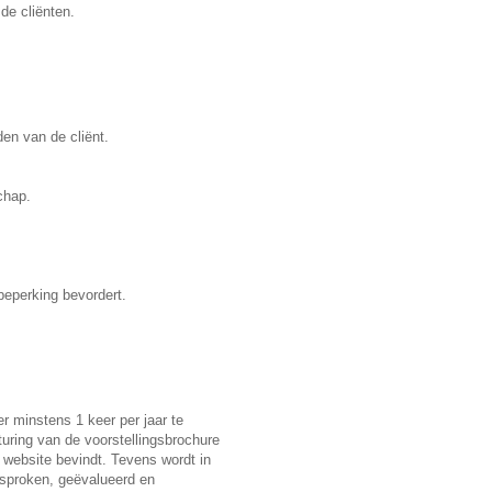
de cliënten.
en van de cliënt.
chap.
beperking bevordert.
r minstens 1 keer per jaar te
sturing van de voorstellingsbrochure
 website bevindt. Tevens wordt in
esproken, geëvalueerd en