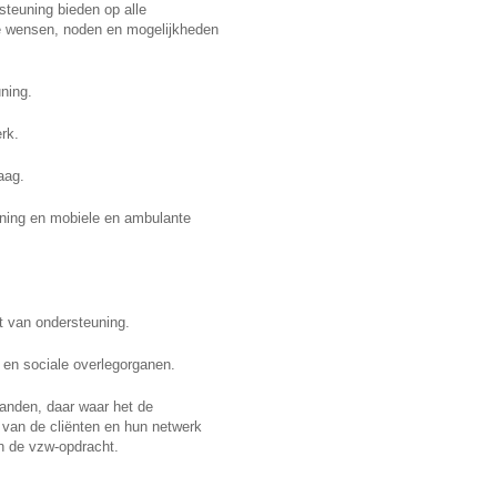
steuning bieden op alle
de wensen, noden en mogelijkheden
ning.
rk.
aag.
uning en mobiele en ambulante
it van ondersteuning.
n en sociale overlegorganen.
anden, daar waar het de
 van de cliënten en hun netwerk
van de vzw-opdracht.