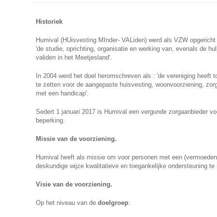
Historiek
Humival (HUisvesting MInder- VALiden) werd als VZW opgericht 
'de studie, oprichting, organisatie en werking van, evenals de hu
validen in het Meetjesland'.
In 2004 werd het doel heromschreven als : 'de vereniging heeft t
te zetten voor de aangepaste huisvesting, woonvoorziening, zor
met een handicap'.
Sedert 1 januari 2017 is Humival een vergunde zorgaanbieder v
beperking.
Missie van de voorziening.
Humival heeft als missie om voor personen met een (vermoeden
deskundige wijze kwalitatieve en toegankelijke ondersteuning te
Visie van de voorziening.
Op het niveau van de
doelgroep
: