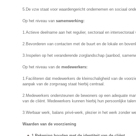
5.De vzw staat voor waardengericht ondernemen en sociaal on
Op het niveau van
samenwerking:
1.Actieve deelname aan het regulier, sectoraal en intersectoraal 
2.Bevorderen van contacten met de buurt en de lokale en bovenl
3.Inspelen op het veranderende zorglandschap (aanbod, samenw
Op het niveau van de
medewerkers:
1.Faciliteren dat medewerkers de kleinschaligheid van de voorzi
aanpak van de zorgvraag staat hierbij centraal.
2.Medewerkers ondersteunen de bewoners op een adequate manie
van de cliënt. Medewerkers kunnen hierbij hun persoonlijke talen
3.Werbaar werk, balans privé-werk, plezier in het werk zonder we
Waarden van de voorziening
1.
Rekening houden met de identiteit van de cliënt