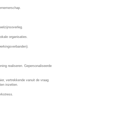
dernemerschap.
welzijnsoverleg.
okale organisaties.
erkingsverbanden).
ening realiseren. Gepersonaliseerde
r, vertrekkende vanuit de vraag
ten inzetten.
rkstress.