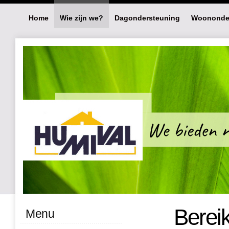
Home
Wie zijn we?
Dagondersteuning
Woononde
Berei
Menu