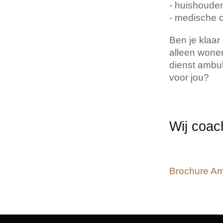
- huishoude
- medische o
Ben je klaar
alleen wonen
dienst ambul
voor jou?
Wij coac
Brochure Am